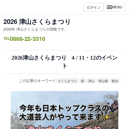
内
ログイン
MENU
容
を
2026 津山さくらまつり
ス
2026年 津山さくらまつりの情報です。
キ
0868-22-3310
ッ
TEL
プ
2026津山さくらまつり 4 / 11・12のイベン
ト
この記事のキーワード
さくらまつり
桜
津山
津山城
観光