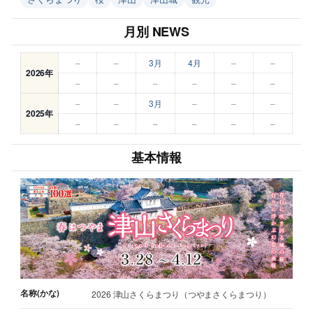
月別 NEWS
–
–
3月
4月
–
–
2026年
–
–
–
–
–
–
–
–
3月
–
–
–
2025年
–
–
–
–
–
–
基本情報
名称(かな)
2026 津山さくらまつり（つやまさくらまつり）