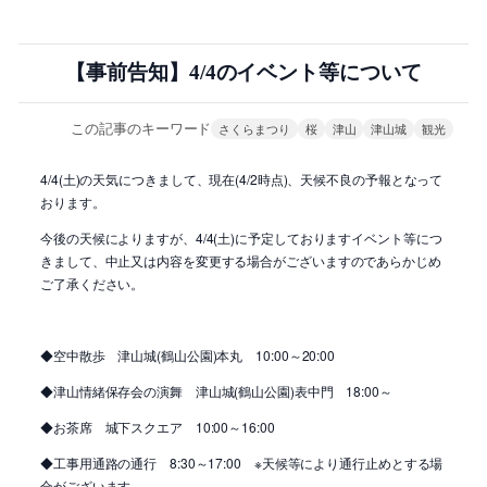
【事前告知】4/4のイベント等について
この記事のキーワード
さくらまつり
桜
津山
津山城
観光
4/4(土)の天気につきまして、現在(4/2時点)、天候不良の予報となって
おります。
今後の天候によりますが、4/4(土)に予定しておりますイベント等につ
きまして、中止又は内容を変更する場合がございますのであらかじめ
ご了承ください。
◆空中散歩 津山城(鶴山公園)本丸 10:00～20:00
◆津山情緒保存会の演舞 津山城(鶴山公園)表中門 18:00～
◆お茶席 城下スクエア 10:00～16:00
◆工事用通路の通行 8:30～17:00 ※天候等により通行止めとする場
合がございます。