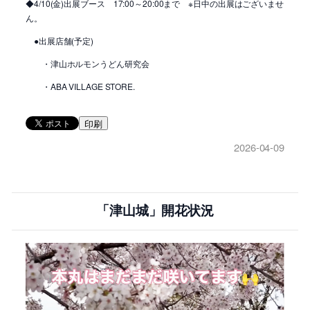
◆4/10(金)出展ブース 17:00～20:00まで ※日中の出展はございませ
ん。
●出展店舗(予定)
・津山ホルモンうどん研究会
・ABA VILLAGE STORE.
印刷
2026-04-09
「津山城」開花状況