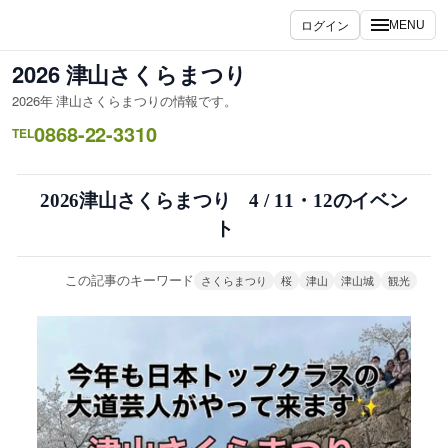
内
ログイン
MENU
容
を
2026 津山さくらまつり
ス
2026年 津山さくらまつりの情報です。
キ
0868-22-3310
ッ
TEL
プ
2026津山さくらまつり 4 / 11・12のイベン
ト
この記事のキーワード
さくらまつり
桜
津山
津山城
観光