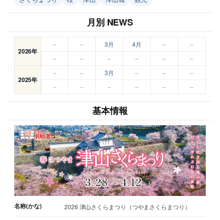
月別 NEWS
–
–
3月
4月
–
–
2026年
–
–
–
–
–
–
–
–
3月
–
–
–
2025年
–
–
–
–
–
–
基本情報
名称(かな)
2026 津山さくらまつり（つやまさくらまつり）