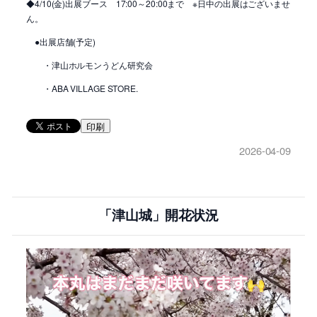
◆4/10(金)出展ブース 17:00～20:00まで ※日中の出展はございませ
ん。
●出展店舗(予定)
・津山ホルモンうどん研究会
・ABA VILLAGE STORE.
印刷
2026-04-09
「津山城」開花状況