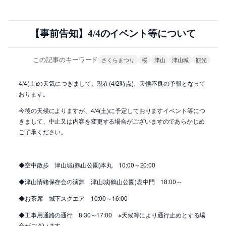
【事前告知】4/4のイベント等について
この記事のキーワード
さくらまつり
桜
津山
津山城
観光
4/4(土)の天気につきまして、現在(4/2時点)、天候不良の予報となって
おります。
今後の天候によりますが、4/4(土)に予定しておりますイベント等につ
きまして、中止又は内容を変更する場合がございますのであらかじめ
ご了承ください。
◆空中散歩 津山城(鶴山公園)本丸 10:00～20:00
◆津山情緒保存会の演舞 津山城(鶴山公園)表中門 18:00～
◆お茶席 城下スクエア 10:00～16:00
◆工事用通路の通行 8:30～17:00 ※天候等により通行止めとする場
合がございます。