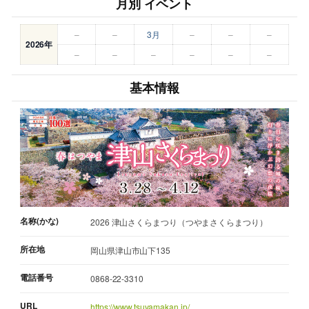
月別 イベント
–
–
3月
–
–
–
2026年
–
–
–
–
–
–
基本情報
名称(かな)
2026 津山さくらまつり（つやまさくらまつり）
所在地
岡山県津山市山下135
電話番号
0868-22-3310
URL
https://www.tsuyamakan.jp/