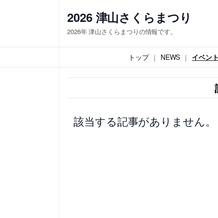
内
2026 津山さくらまつり
容
2026年 津山さくらまつりの情報です。
を
ス
トップ
NEWS
イベン
キ
ッ
プ
該当する記事がありません。