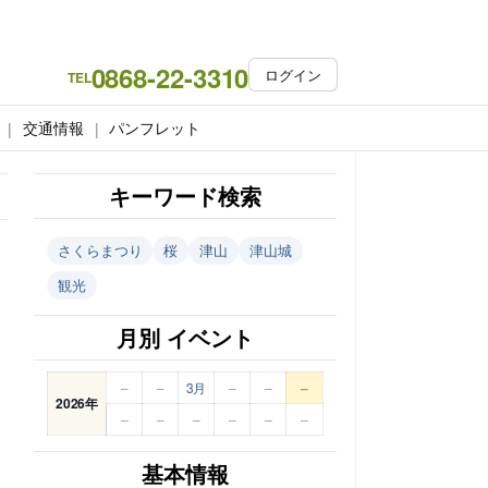
0868-22-3310
ログイン
TEL
交通情報
パンフレット
キーワード検索
さくらまつり
桜
津山
津山城
観光
月別 イベント
–
–
3月
–
–
–
2026年
–
–
–
–
–
–
基本情報