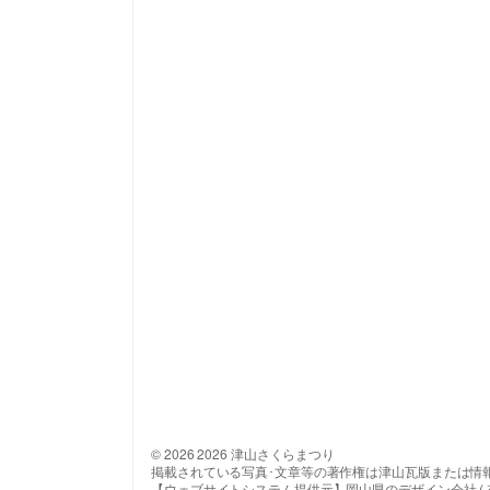
© 2026 2026 津山さくらまつり
掲載されている写真･文章等の著作権は津山瓦版または情
【ウェブサイトシステム提供元】岡山県のデザイン会社 ( 有 ) 