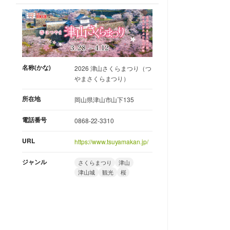
名称(かな)
2026 津山さくらまつり（つ
やまさくらまつり）
所在地
岡山県津山市山下135
電話番号
0868-22-3310
URL
https://www.tsuyamakan.jp/
ジャンル
さくらまつり
津山
津山城
観光
桜