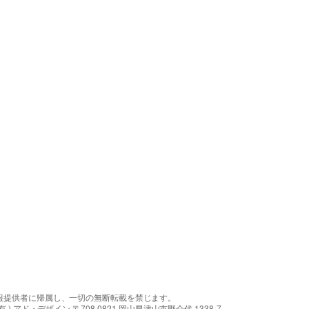
報提供者に帰属し、一切の無断転載を禁じます。
アド・デザイン 〒708-0821 岡山県津山市野介代 1338-7