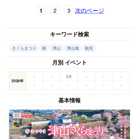
1
2
3
次のページ
キーワード検索
さくらまつり
桜
津山
津山城
観光
月別 イベント
–
–
3月
–
–
–
2026年
–
–
–
–
–
–
基本情報