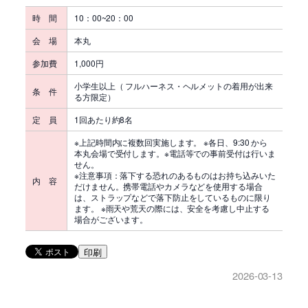
時 間
10：00~20：00
会 場
本丸
参加費
1,000円
小学生以上（ フルハーネス・ヘルメットの着用が出来
条 件
る方限定）
定 員
1回あたり約8名
※上記時間内に複数回実施します。 ※各日、9:30 から
本丸会場で受付します。※電話等での事前受付は行いま
せん。
※注意事項：落下する恐れのあるものはお持ち込みいた
内 容
だけません。携帯電話やカメラなどを使用する場合
は、ストラップなどで落下防止をしているものに限り
ます。 ※雨天や荒天の際には、安全を考慮し中止する
場合がございます。
印刷
2026-03-13