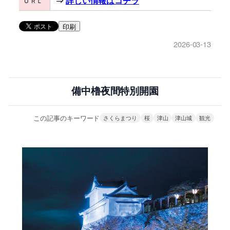
⇒
詳しい情報はコチラ
U ＲＬ
印刷
2026-03-13
備中櫓夜間特別開園
この記事のキーワード
さくらまつり
桜
津山
津山城
観光