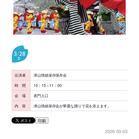
出演者
津山情緒保存保存会
時 間
10：15～11：00
会 場
表門入口
内 容
津山情緒保存会が華麗な踊りで花を添えます。
印刷
2026-03-03