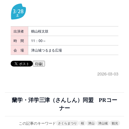
出演者
鶴山桜太鼓
時 間
11：00～
会 場
津山城つるまる広場
印刷
2026-03-03
蘭学・洋学三津（さんしん）同盟 PRコー
ナー
この記事のキーワード
さくらまつり
桜
津山
津山城
観光