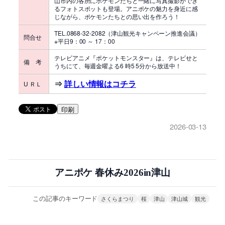
山市内の各所にポケモンたちと一緒に写真撮影ができ
るフォトスポットも登場。アニポケの魅力を身近に感
じながら、ポケモンたちとの思い出を作ろう！
TEL.0868-32-2082（津山観光キャンペーン推進会議）
問合せ
※平日9：00 ～ 17：00
テレビアニメ『ポケットモンスター』は、テレビせと
備 考
うちにて、毎週金曜よる6 時5 5分から放送中！
⇒
詳しい情報はコチラ
U ＲＬ
印刷
2026-03-13
アニポケ 春休み2026in津山
この記事のキーワード
さくらまつり
桜
津山
津山城
観光