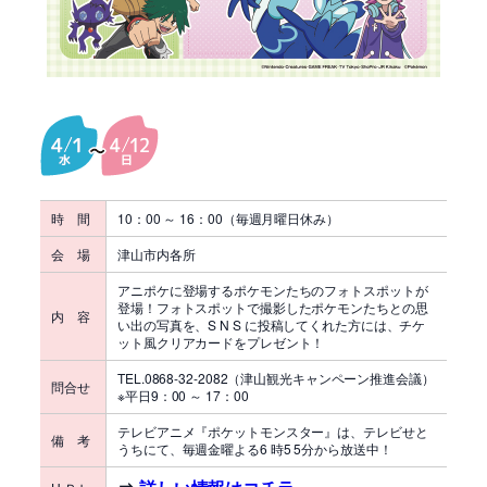
時 間
10：00 ～ 16：00（毎週月曜日休み）
会 場
津山市内各所
アニポケに登場するポケモンたちのフォトスポットが
登場！フォトスポットで撮影したポケモンたちとの思
内 容
い出の写真を、S N S に投稿してくれた方には、チケ
ット風クリアカードをプレゼント！
TEL.0868-32-2082（津山観光キャンペーン推進会議）
問合せ
※平日9：00 ～ 17：00
テレビアニメ『ポケットモンスター』は、テレビせと
備 考
うちにて、毎週金曜よる6 時5 5分から放送中！