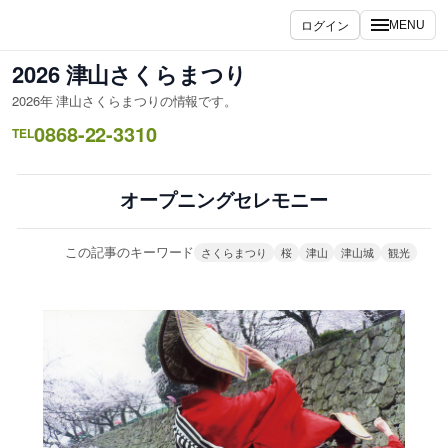
内
ログイン
MENU
容
を
2026 津山さくらまつり
ス
2026年 津山さくらまつりの情報です。
キ
0868-22-3310
ッ
TEL
プ
オープニングセレモニー
この記事のキーワード
さくらまつり
桜
津山
津山城
観光