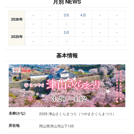
月別 NEWS
–
–
3月
4月
–
–
2026年
–
–
–
–
–
–
–
–
3月
–
–
–
2025年
–
–
–
–
–
–
基本情報
名称(かな)
2026 津山さくらまつり（つやまさくらまつり）
所在地
岡山県津山市山下135