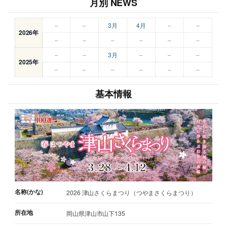
月別 NEWS
–
–
3月
4月
–
–
2026年
–
–
–
–
–
–
–
–
3月
–
–
–
2025年
–
–
–
–
–
–
基本情報
名称(かな)
2026 津山さくらまつり（つやまさくらまつり）
所在地
岡山県津山市山下135