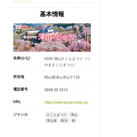
基本情報
名称(かな)
2026 津山さくらまつり（つ
やまさくらまつり）
所在地
岡山県津山市山下135
電話番号
0868-22-3310
URL
https://www.tsuyamakan.jp/
ジャンル
さくらまつり
津山
津山城
観光
桜