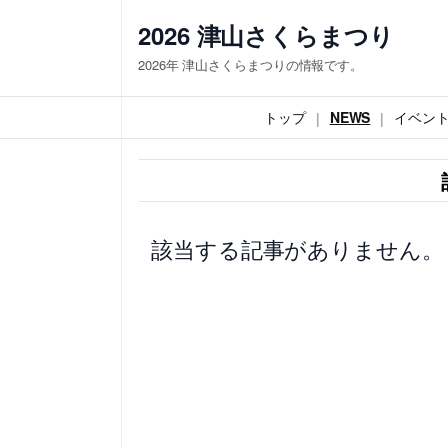
内
2026 津山さくらまつり
容
2026年 津山さくらまつりの情報です。
を
ス
トップ
NEWS
イベン
キ
ッ
プ
該当する記事がありません。