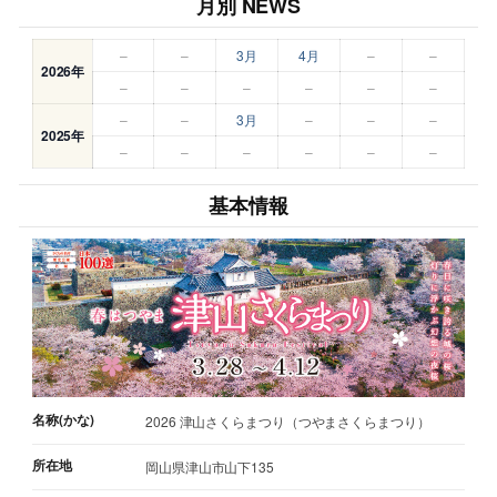
月別 NEWS
–
–
3月
4月
–
–
2026年
–
–
–
–
–
–
–
–
3月
–
–
–
2025年
–
–
–
–
–
–
基本情報
名称(かな)
2026 津山さくらまつり（つやまさくらまつり）
所在地
岡山県津山市山下135