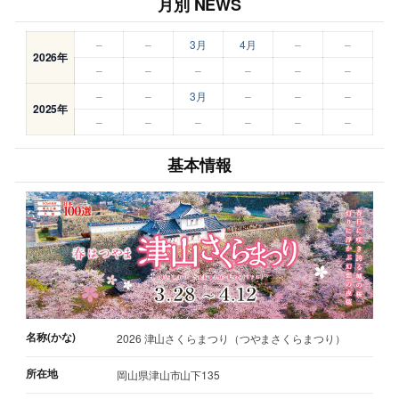
月別 NEWS
–
–
3月
4月
–
–
2026年
–
–
–
–
–
–
–
–
3月
–
–
–
2025年
–
–
–
–
–
–
基本情報
名称(かな)
2026 津山さくらまつり（つやまさくらまつり）
所在地
岡山県津山市山下135