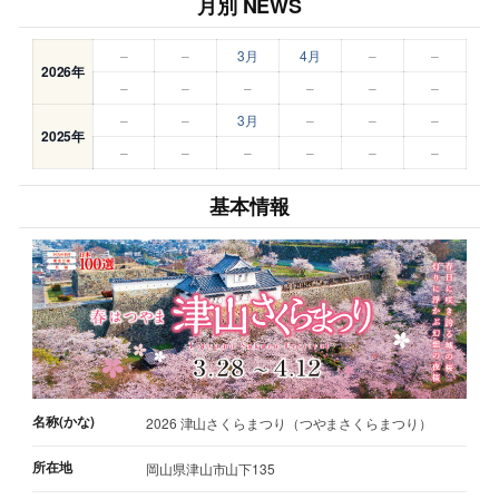
月別 NEWS
–
–
3月
4月
–
–
2026年
–
–
–
–
–
–
–
–
3月
–
–
–
2025年
–
–
–
–
–
–
基本情報
名称(かな)
2026 津山さくらまつり（つやまさくらまつり）
所在地
岡山県津山市山下135