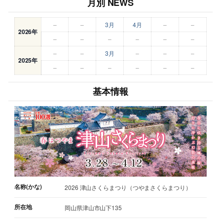
月別 NEWS
–
–
3月
4月
–
–
2026年
–
–
–
–
–
–
–
–
3月
–
–
–
2025年
–
–
–
–
–
–
基本情報
名称(かな)
2026 津山さくらまつり（つやまさくらまつり）
所在地
岡山県津山市山下135