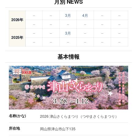
月別 NEWS
–
–
3月
4月
–
–
2026年
–
–
–
–
–
–
–
–
3月
–
–
–
2025年
–
–
–
–
–
–
基本情報
名称(かな)
2026 津山さくらまつり（つやまさくらまつり）
所在地
岡山県津山市山下135