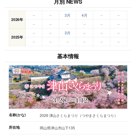
月別 NEWS
–
–
3月
4月
–
–
2026年
–
–
–
–
–
–
–
–
3月
–
–
–
2025年
–
–
–
–
–
–
基本情報
名称(かな)
2026 津山さくらまつり（つやまさくらまつり）
所在地
岡山県津山市山下135