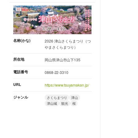
名称(かな)
2026 津山さくらまつり（つ
やまさくらまつり）
所在地
岡山県津山市山下135
電話番号
0868-22-3310
URL
https://www.tsuyamakan.jp/
ジャンル
さくらまつり
津山
津山城
観光
桜