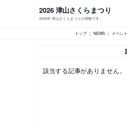
内
2026 津山さくらまつり
容
2026年 津山さくらまつりの情報です。
を
ス
トップ
NEWS
イベン
キ
ッ
プ
該当する記事がありません。