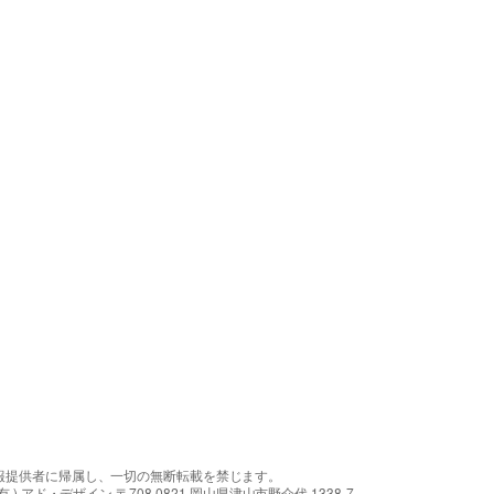
報提供者に帰属し、一切の無断転載を禁じます。
アド・デザイン 〒708-0821 岡山県津山市野介代 1338-7