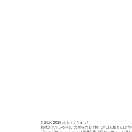
© 2026 2026 津山さくらまつり
掲載されている写真･文章等の著作権は津山瓦版または情
【ウェブサイトシステム提供元】岡山県のデザイン会社 ( 有 ) 