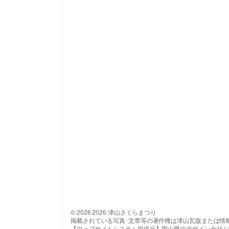
© 2026 2026 津山さくらまつり
掲載されている写真･文章等の著作権は津山瓦版または情
【ウェブサイトシステム提供元】岡山県のデザイン会社 ( 有 ) 