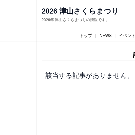
内
2026 津山さくらまつり
容
2026年 津山さくらまつりの情報です。
を
ス
トップ
NEWS
イベン
キ
ッ
プ
該当する記事がありません。