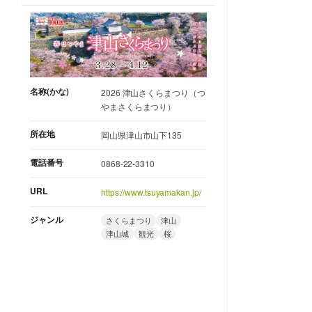
名称(かな)
2026 津山さくらまつり（つ
やまさくらまつり）
所在地
岡山県津山市山下135
電話番号
0868-22-3310
URL
https://www.tsuyamakan.jp/
ジャンル
さくらまつり
津山
津山城
観光
桜