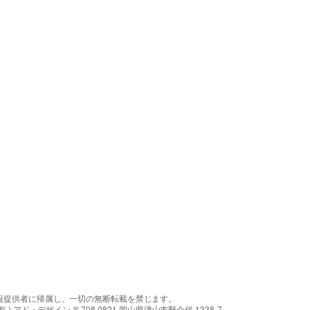
報提供者に帰属し、一切の無断転載を禁じます。
アド・デザイン 〒708-0821 岡山県津山市野介代 1338-7