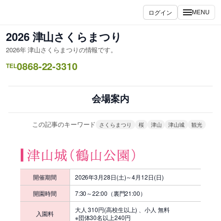
内
ログイン
MENU
容
を
2026 津山さくらまつり
ス
2026年 津山さくらまつりの情報です。
キ
0868-22-3310
ッ
TEL
プ
会場案内
この記事のキーワード
さくらまつり
桜
津山
津山城
観光
開催期間
2026年3月28日(土)～4月12日(日)
開園時間
7:30～22:00（裏門21:00）
大人 310円(高校生以上) 、小人 無料
入園料
※団体30名以上240円