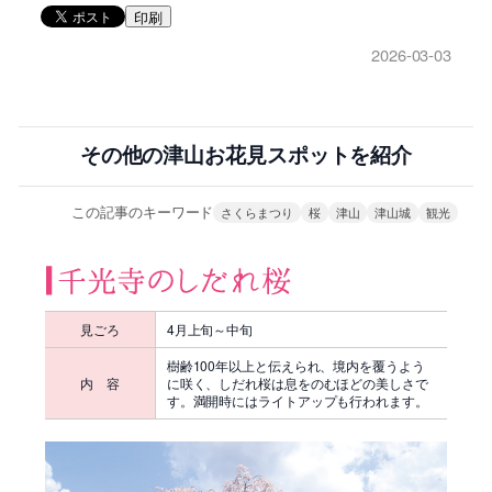
印刷
2026-03-03
その他の津山お花見スポットを紹介
この記事のキーワード
さくらまつり
桜
津山
津山城
観光
見ごろ
4月上旬～中旬
樹齢100年以上と伝えられ、境内を覆うよう
内 容
に咲く、しだれ桜は息をのむほどの美しさで
す。満開時にはライトアップも行われます。