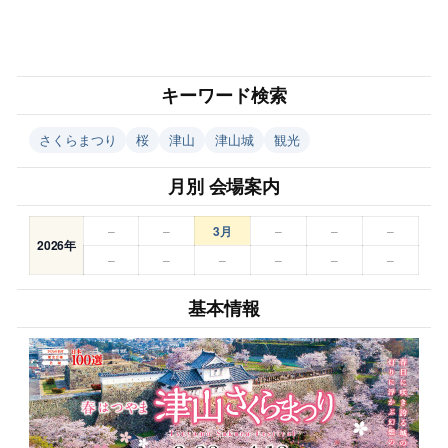
キーワード検索
さくらまつり
桜
津山
津山城
観光
月別 会場案内
–
–
3月
–
–
–
2026年
–
–
–
–
–
–
基本情報