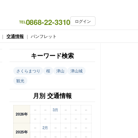
0868-22-3310
ログイン
TEL
交通情報
パンフレット
キーワード検索
さくらまつり
桜
津山
津山城
観光
月別 交通情報
–
–
3月
–
–
–
2026年
–
–
–
–
–
–
–
2月
–
–
–
–
2025年
–
–
–
–
–
–