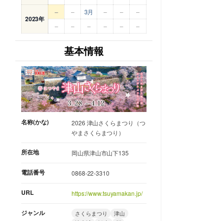
–
–
3月
–
–
–
2023年
–
–
–
–
–
–
基本情報
名称(かな)
2026 津山さくらまつり（つ
やまさくらまつり）
所在地
岡山県津山市山下135
電話番号
0868-22-3310
URL
https://www.tsuyamakan.jp/
ジャンル
さくらまつり
津山