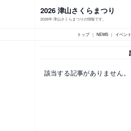
内
2026 津山さくらまつり
容
2026年 津山さくらまつりの情報です。
を
ス
トップ
NEWS
イベン
キ
ッ
プ
該当する記事がありません。