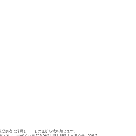
報提供者に帰属し、一切の無断転載を禁じます。
アド・デザイン 〒708-0821 岡山県津山市野介代 1338-7