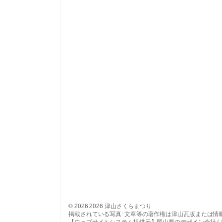
© 2026 2026 津山さくらまつり
掲載されている写真･文章等の著作権は津山瓦版または情
【ウェブサイトシステム提供元】岡山県のデザイン会社 ( 有 ) 