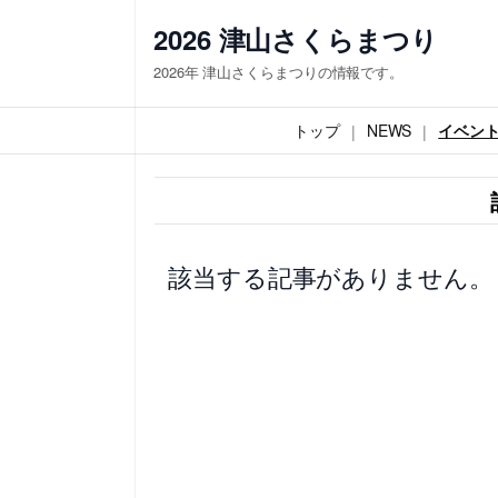
内
2026 津山さくらまつり
容
2026年 津山さくらまつりの情報です。
を
ス
トップ
NEWS
イベン
キ
ッ
プ
該当する記事がありません。