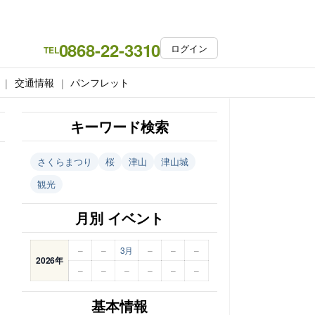
0868-22-3310
ログイン
TEL
交通情報
パンフレット
キーワード検索
さくらまつり
桜
津山
津山城
観光
月別 イベント
–
–
3月
–
–
–
2026年
–
–
–
–
–
–
基本情報