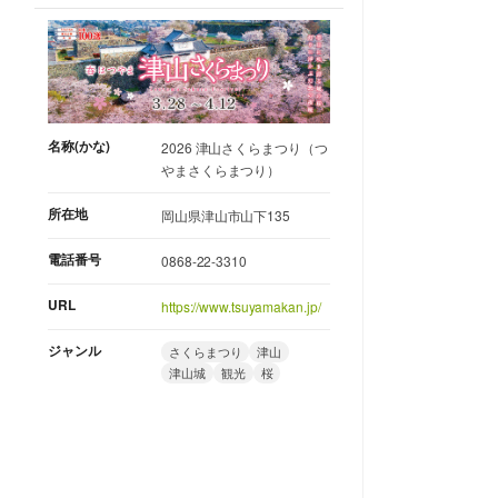
名称(かな)
2026 津山さくらまつり（つ
やまさくらまつり）
所在地
岡山県津山市山下135
電話番号
0868-22-3310
URL
https://www.tsuyamakan.jp/
ジャンル
さくらまつり
津山
津山城
観光
桜