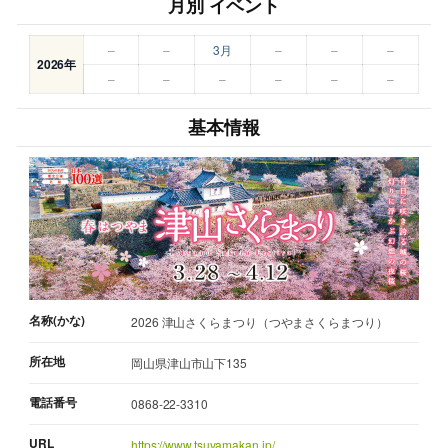
月別 イベント
–
–
3月
–
–
–
2026年
–
–
–
–
–
–
基本情報
名称(かな)
2026 津山さくらまつり（つやまさくらまつり）
所在地
岡山県津山市山下135
電話番号
0868-22-3310
URL
https://www.tsuyamakan.jp/