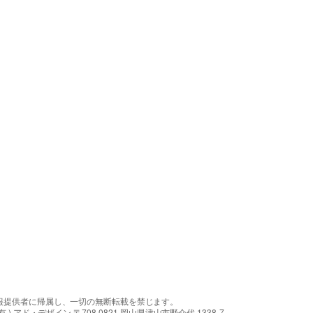
報提供者に帰属し、一切の無断転載を禁じます。
アド・デザイン 〒708-0821 岡山県津山市野介代 1338-7