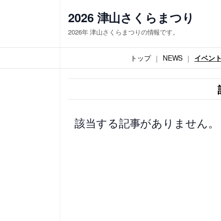
内
2026 津山さくらまつり
容
2026年 津山さくらまつりの情報です。
を
ス
トップ
NEWS
イベン
キ
ッ
プ
該当する記事がありません。