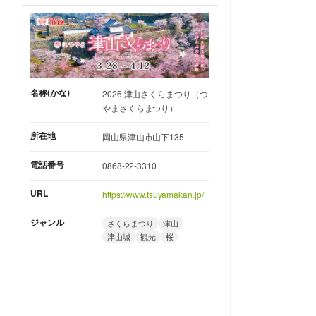
名称(かな)
2026 津山さくらまつり（つ
やまさくらまつり）
所在地
岡山県津山市山下135
電話番号
0868-22-3310
URL
https://www.tsuyamakan.jp/
ジャンル
さくらまつり
津山
津山城
観光
桜