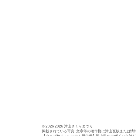
© 2026 2026 津山さくらまつり
掲載されている写真･文章等の著作権は津山瓦版または情
【ウェブサイトシステム提供元】岡山県のデザイン会社 ( 有 ) 