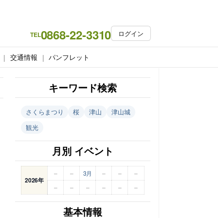
0868-22-3310
ログイン
TEL
交通情報
パンフレット
キーワード検索
さくらまつり
桜
津山
津山城
観光
月別 イベント
–
–
3月
–
–
–
2026年
–
–
–
–
–
–
基本情報