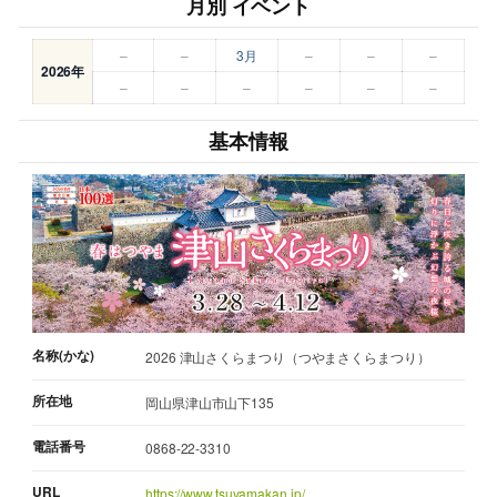
月別 イベント
–
–
3月
–
–
–
2026年
–
–
–
–
–
–
基本情報
名称(かな)
2026 津山さくらまつり（つやまさくらまつり）
所在地
岡山県津山市山下135
電話番号
0868-22-3310
URL
https://www.tsuyamakan.jp/