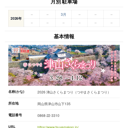
月別 駐車場
–
–
3月
–
–
–
2026年
–
–
–
–
–
–
基本情報
名称(かな)
2026 津山さくらまつり（つやまさくらまつり）
所在地
岡山県津山市山下135
電話番号
0868-22-3310
URL
https://www.tsuyamakan.jp/