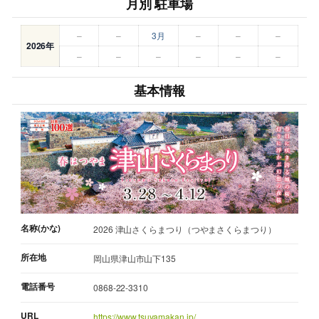
月別 駐車場
–
–
3月
–
–
–
2026年
–
–
–
–
–
–
基本情報
名称(かな)
2026 津山さくらまつり（つやまさくらまつり）
所在地
岡山県津山市山下135
電話番号
0868-22-3310
URL
https://www.tsuyamakan.jp/