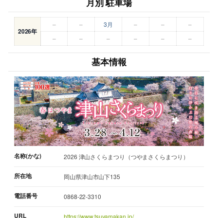
月別 駐車場
–
–
3月
–
–
–
2026年
–
–
–
–
–
–
基本情報
名称(かな)
2026 津山さくらまつり（つやまさくらまつり）
所在地
岡山県津山市山下135
電話番号
0868-22-3310
URL
https://www.tsuyamakan.jp/