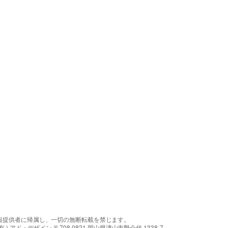
報提供者に帰属し、一切の無断転載を禁じます。
アド・デザイン 〒708-0821 岡山県津山市野介代 1338-7