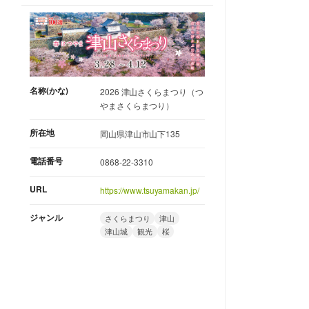
名称(かな)
2026 津山さくらまつり（つ
やまさくらまつり）
所在地
岡山県津山市山下135
電話番号
0868-22-3310
URL
https://www.tsuyamakan.jp/
ジャンル
さくらまつり
津山
津山城
観光
桜