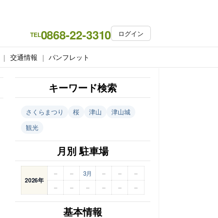
0868-22-3310
ログイン
TEL
交通情報
パンフレット
キーワード検索
さくらまつり
桜
津山
津山城
観光
月別 駐車場
–
–
3月
–
–
–
2026年
–
–
–
–
–
–
基本情報