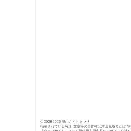
© 2026 2026 津山さくらまつり
掲載されている写真･文章等の著作権は津山瓦版または情
【ウェブサイトシステム提供元】岡山県のデザイン会社 ( 有 ) 