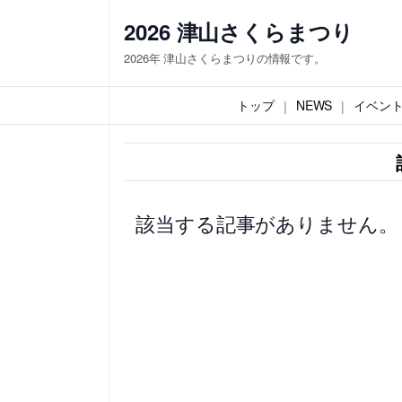
内
2026 津山さくらまつり
容
2026年 津山さくらまつりの情報です。
を
ス
トップ
NEWS
イベン
キ
ッ
プ
該当する記事がありません。