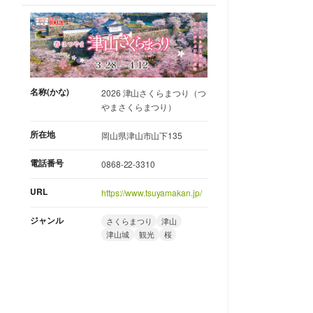
名称(かな)
2026 津山さくらまつり（つ
やまさくらまつり）
所在地
岡山県津山市山下135
電話番号
0868-22-3310
URL
https://www.tsuyamakan.jp/
ジャンル
さくらまつり
津山
津山城
観光
桜