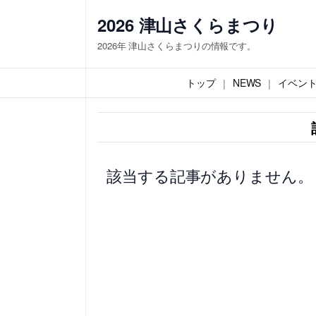
内
2026 津山さくらまつり
容
2026年 津山さくらまつりの情報です。
を
ス
トップ
NEWS
イベン
キ
ッ
プ
該当する記事がありません。