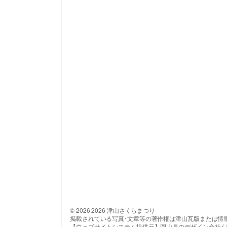
© 2026 2026 津山さくらまつり
掲載されている写真･文章等の著作権は津山瓦版または情
【ウェブサイトシステム提供元】岡山県のデザイン会社 ( 有 ) 