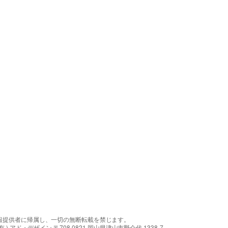
報提供者に帰属し、一切の無断転載を禁じます。
アド・デザイン 〒708-0821 岡山県津山市野介代 1338-7