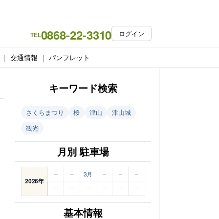
0868-22-3310
ログイン
TEL
交通情報
パンフレット
キーワード検索
さくらまつり
桜
津山
津山城
観光
月別 駐車場
–
–
3月
–
–
–
2026年
–
–
–
–
–
–
基本情報