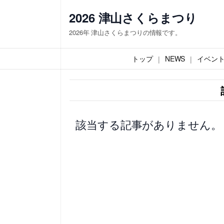
内
2026 津山さくらまつり
容
2026年 津山さくらまつりの情報です。
を
ス
トップ
NEWS
イベン
キ
ッ
プ
該当する記事がありません。