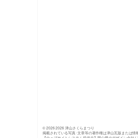
© 2026 2026 津山さくらまつり
掲載されている写真･文章等の著作権は津山瓦版または情
【ウェブサイトシステム提供元】岡山県のデザイン会社 ( 有 ) 