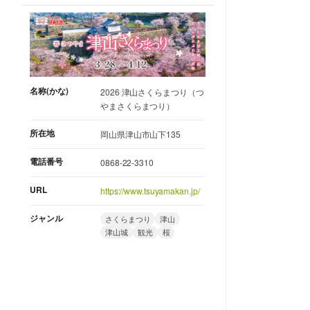
名称(かな)
2026 津山さくらまつり（つ
やまさくらまつり）
所在地
岡山県津山市山下135
電話番号
0868-22-3310
URL
https://www.tsuyamakan.jp/
ジャンル
さくらまつり
津山
津山城
観光
桜