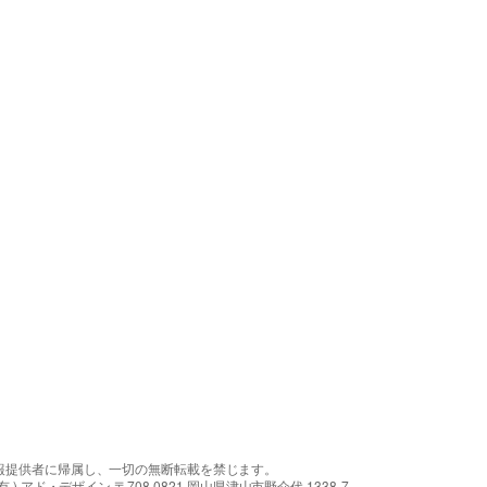
報提供者に帰属し、一切の無断転載を禁じます。
アド・デザイン 〒708-0821 岡山県津山市野介代 1338-7