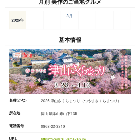
月別 美作のご当地グルメ
–
–
3月
–
–
–
2026年
–
–
–
–
–
–
基本情報
名称(かな)
2026 津山さくらまつり（つやまさくらまつり）
所在地
岡山県津山市山下135
電話番号
0868-22-3310
URL
https://www.tsuyamakan.jp/