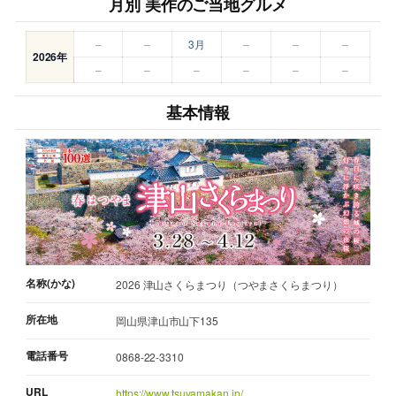
月別 美作のご当地グルメ
–
–
3月
–
–
–
2026年
–
–
–
–
–
–
基本情報
名称(かな)
2026 津山さくらまつり（つやまさくらまつり）
所在地
岡山県津山市山下135
電話番号
0868-22-3310
URL
https://www.tsuyamakan.jp/