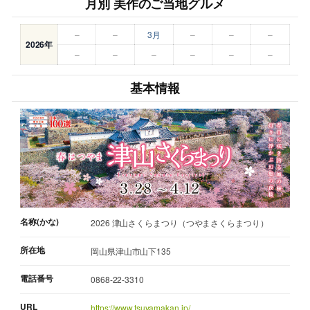
月別 美作のご当地グルメ
–
–
3月
–
–
–
2026年
–
–
–
–
–
–
基本情報
名称(かな)
2026 津山さくらまつり（つやまさくらまつり）
所在地
岡山県津山市山下135
電話番号
0868-22-3310
URL
https://www.tsuyamakan.jp/