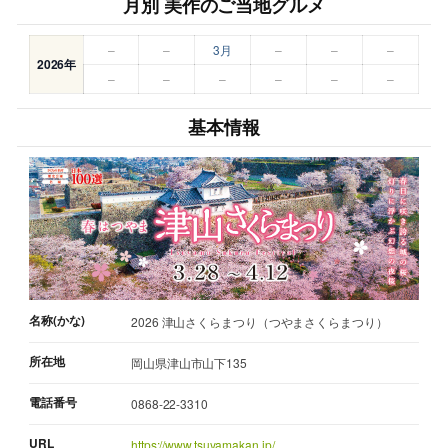
月別 美作のご当地グルメ
–
–
3月
–
–
–
2026年
–
–
–
–
–
–
基本情報
名称(かな)
2026 津山さくらまつり（つやまさくらまつり）
所在地
岡山県津山市山下135
電話番号
0868-22-3310
URL
https://www.tsuyamakan.jp/