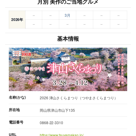
月別 美作のご当地グルメ
–
–
3月
–
–
–
2026年
–
–
–
–
–
–
基本情報
名称(かな)
2026 津山さくらまつり（つやまさくらまつり）
所在地
岡山県津山市山下135
電話番号
0868-22-3310
URL
https://www.tsuyamakan.jp/