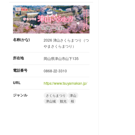
名称(かな)
2026 津山さくらまつり（つ
やまさくらまつり）
所在地
岡山県津山市山下135
電話番号
0868-22-3310
URL
https://www.tsuyamakan.jp/
ジャンル
さくらまつり
津山
津山城
観光
桜