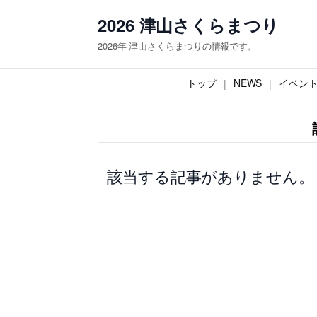
内
2026 津山さくらまつり
容
2026年 津山さくらまつりの情報です。
を
ス
トップ
NEWS
イベン
キ
ッ
プ
該当する記事がありません。