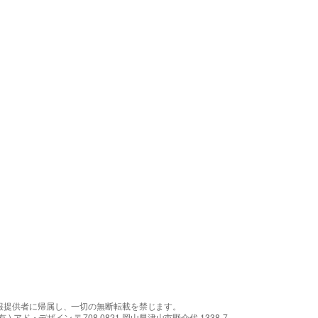
報提供者に帰属し、一切の無断転載を禁じます。
アド・デザイン 〒708-0821 岡山県津山市野介代 1338-7