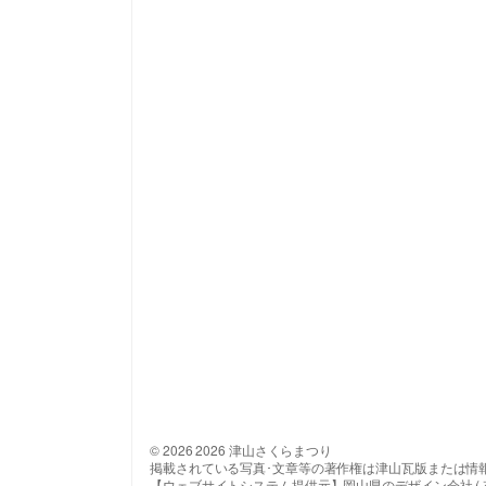
© 2026 2026 津山さくらまつり
掲載されている写真･文章等の著作権は津山瓦版または情
【ウェブサイトシステム提供元】岡山県のデザイン会社 ( 有 ) 