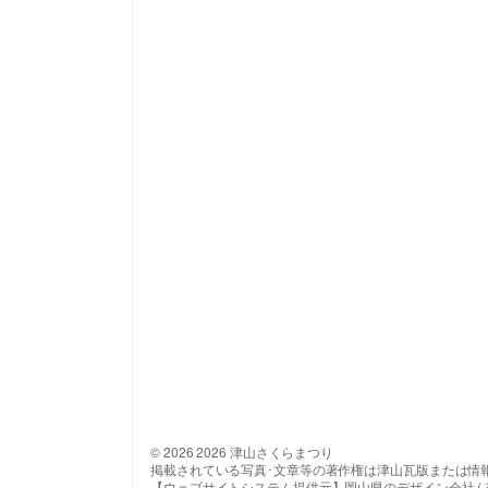
© 2026 2026 津山さくらまつり
掲載されている写真･文章等の著作権は津山瓦版または情
【ウェブサイトシステム提供元】岡山県のデザイン会社 ( 有 ) 