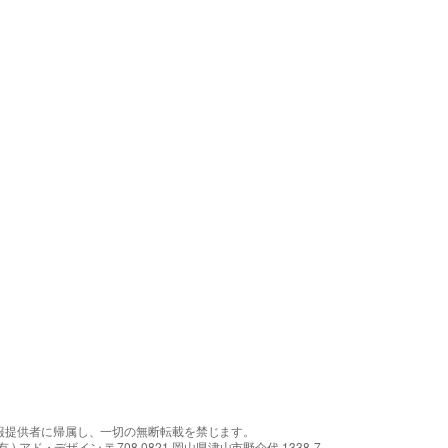
報提供者に帰属し、一切の無断転載を禁じます。
アド・デザイン 〒708-0821 岡山県津山市野介代 1338-7