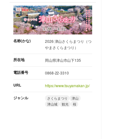
名称(かな)
2026 津山さくらまつり（つ
やまさくらまつり）
所在地
岡山県津山市山下135
電話番号
0868-22-3310
URL
https://www.tsuyamakan.jp/
ジャンル
さくらまつり
津山
津山城
観光
桜