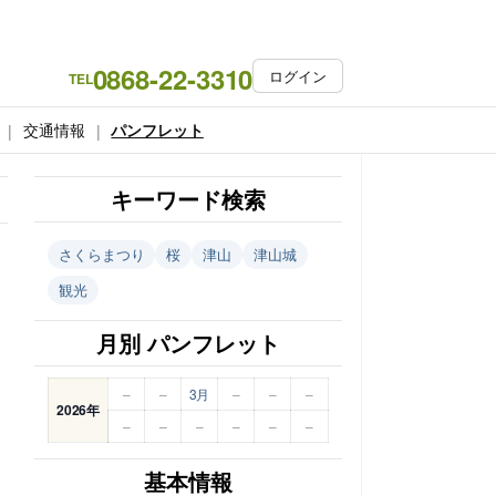
0868-22-3310
ログイン
TEL
交通情報
パンフレット
キーワード検索
さくらまつり
桜
津山
津山城
観光
月別 パンフレット
–
–
3月
–
–
–
2026年
–
–
–
–
–
–
基本情報