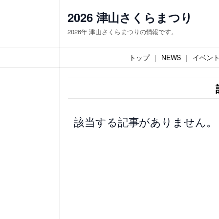
内
2026 津山さくらまつり
容
2026年 津山さくらまつりの情報です。
を
ス
トップ
NEWS
イベン
キ
ッ
プ
該当する記事がありません。