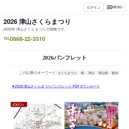
内
ログイン
MENU
容
を
2026 津山さくらまつり
ス
2026年 津山さくらまつりの情報です。
キ
0868-22-3310
ッ
TEL
プ
2026パンフレット
この記事のキーワード
さくらまつり
桜
津山
津山城
観光
▼2026 津山さくらまつりパンフレット PDFダウンロード