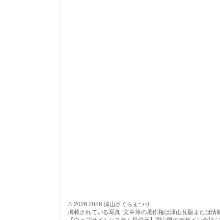
© 2026 2026 津山さくらまつり
掲載されている写真･文章等の著作権は津山瓦版または情
【ウェブサイトシステム提供元】岡山県のデザイン会社 ( 有 ) 