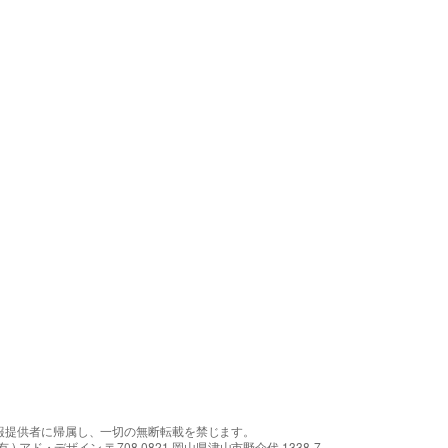
報提供者に帰属し、一切の無断転載を禁じます。
アド・デザイン 〒708-0821 岡山県津山市野介代 1338-7