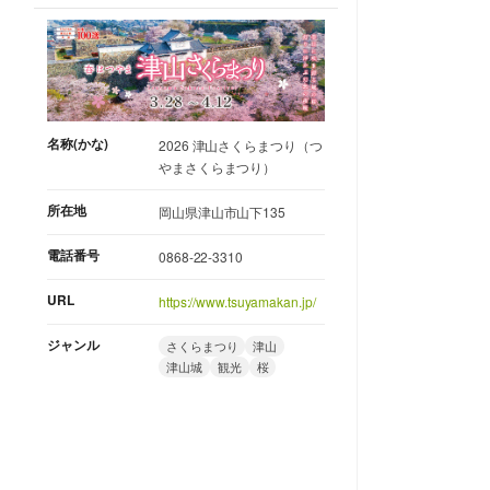
名称(かな)
2026 津山さくらまつり（つ
やまさくらまつり）
所在地
岡山県津山市山下135
電話番号
0868-22-3310
URL
https://www.tsuyamakan.jp/
ジャンル
さくらまつり
津山
津山城
観光
桜