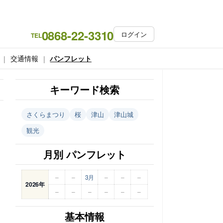
0868-22-3310
ログイン
TEL
交通情報
パンフレット
キーワード検索
さくらまつり
桜
津山
津山城
観光
月別 パンフレット
–
–
3月
–
–
–
2026年
–
–
–
–
–
–
基本情報