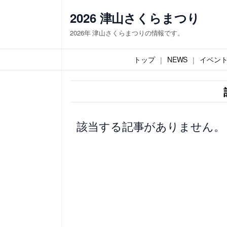
内
2026 津山さくらまつり
容
2026年 津山さくらまつりの情報です。
を
ス
トップ
NEWS
イベン
キ
ッ
プ
該当する記事がありません。