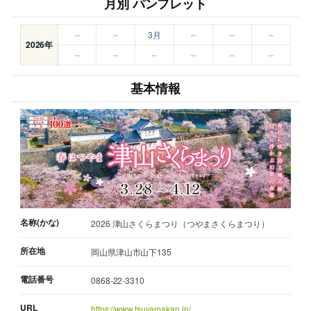
月別 パンフレット
–
–
3月
–
–
–
2026年
–
–
–
–
–
–
基本情報
名称(かな)
2026 津山さくらまつり（つやまさくらまつり）
所在地
岡山県津山市山下135
電話番号
0868-22-3310
URL
https://www.tsuyamakan.jp/