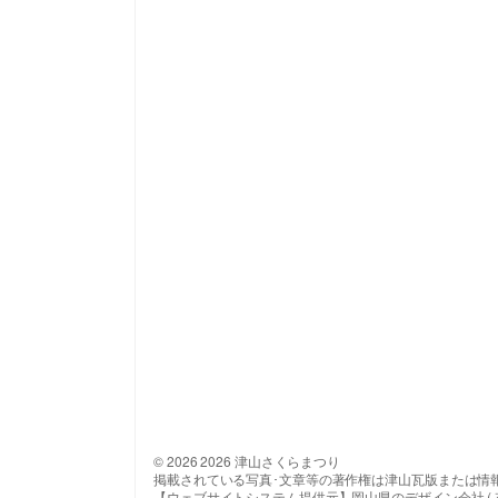
© 2026 2026 津山さくらまつり
掲載されている写真･文章等の著作権は津山瓦版または情
【ウェブサイトシステム提供元】岡山県のデザイン会社 ( 有 ) 