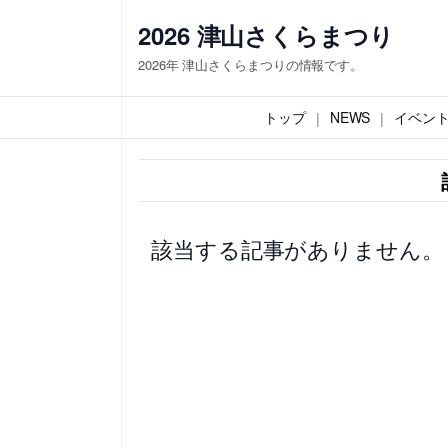
内
2026 津山さくらまつり
容
2026年 津山さくらまつりの情報です。
を
ス
トップ
NEWS
イベン
キ
ッ
プ
該当する記事がありません。