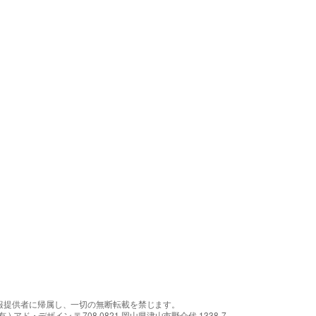
報提供者に帰属し、一切の無断転載を禁じます。
アド・デザイン 〒708-0821 岡山県津山市野介代 1338-7