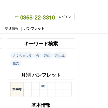
0868-22-3310
ログイン
TEL
交通情報
パンフレット
キーワード検索
さくらまつり
桜
津山
津山城
観光
月別 パンフレット
–
–
3月
–
–
–
2026年
–
–
–
–
–
–
基本情報