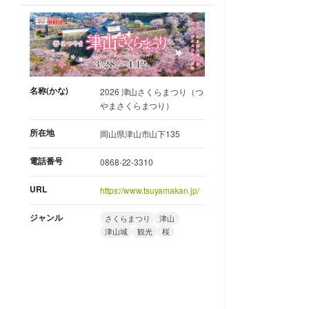
名称(かな)
2026 津山さくらまつり（つ
やまさくらまつり）
所在地
岡山県津山市山下135
電話番号
0868-22-3310
URL
https://www.tsuyamakan.jp/
ジャンル
さくらまつり
津山
津山城
観光
桜