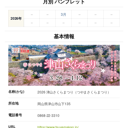
月別 パンフレット
–
–
3月
–
–
–
2026年
–
–
–
–
–
–
基本情報
名称(かな)
2026 津山さくらまつり（つやまさくらまつり）
所在地
岡山県津山市山下135
電話番号
0868-22-3310
URL
https://www.tsuyamakan.jp/