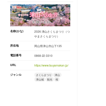
名称(かな)
2026 津山さくらまつり（つ
やまさくらまつり）
所在地
岡山県津山市山下135
電話番号
0868-22-3310
URL
https://www.tsuyamakan.jp/
ジャンル
さくらまつり
津山
津山城
観光
桜