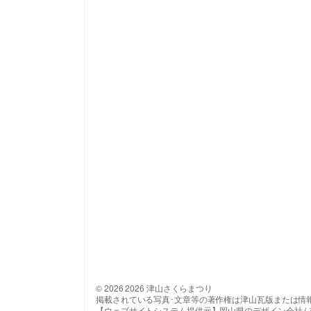
© 2026 2026 津山さくらまつり
掲載されている写真･文章等の著作権は津山瓦版または情
【ウェブサイトシステム提供元】岡山県のデザイン会社 ( 有 ) 