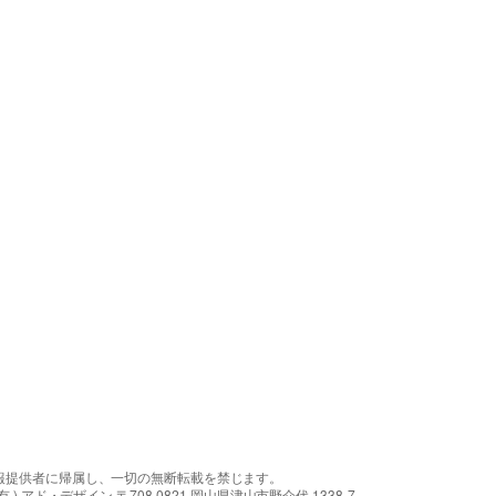
報提供者に帰属し、一切の無断転載を禁じます。
アド・デザイン 〒708-0821 岡山県津山市野介代 1338-7