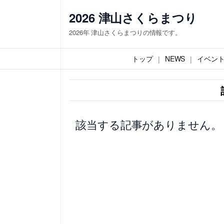
内
2026 津山さくらまつり
容
2026年 津山さくらまつりの情報です。
を
ス
トップ
NEWS
イベン
キ
ッ
プ
該当する記事がありません。