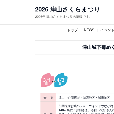
内
2026 津山さくらまつり
容
2026年 津山さくらまつりの情報です。
を
ス
トップ
NEWS
イベン
キ
ッ
津山城下雛め
プ
会 場
津山中心商店街・城西地区・城東地区
玄関先やお店のショーウインドウなど約
140ヶ所に「お雛さま」を飾って皆さん
内 容
見ていただき楽しみながら街を巡り城下