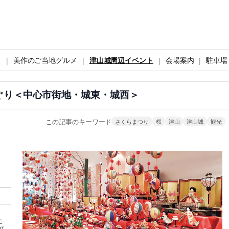
ト
美作のご当地グルメ
津山城周辺イベント
会場案内
駐車場
ぐり＜中心市街地・城東・城西＞
この記事のキーワード
さくらまつり
桜
津山
津山城
観光
に
町