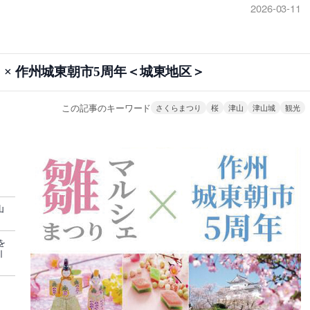
2026-03-11
 × 作州城東朝市5周年＜城東地区＞
この記事のキーワード
さくらまつり
桜
津山
津山城
観光
山
を
引