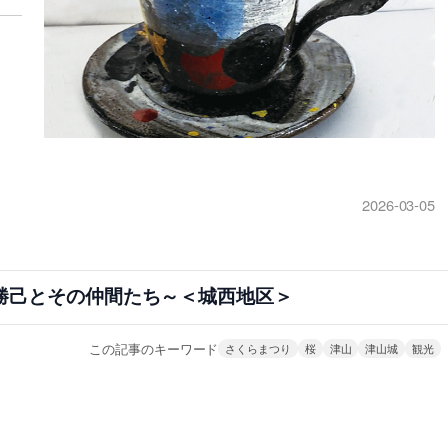
2026-03-05
勝己とその仲間たち～＜城西地区＞
この記事のキーワード
さくらまつり
桜
津山
津山城
観光