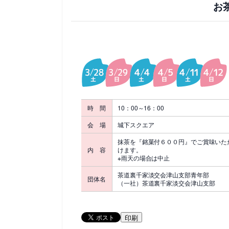
お
時 間
10：00～16：00
会 場
城下スクエア
抹茶を『銘菓付６００円』でご賞味いた
内 容
けます。
※雨天の場合は中止
茶道裏千家淡交会津山支部青年部
団体名
（一社）茶道裏千家淡交会津山支部
印刷