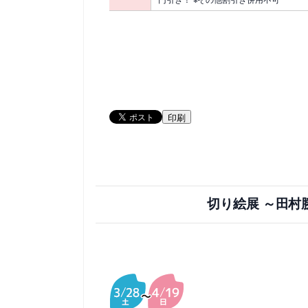
印刷
切り絵展 ～田村