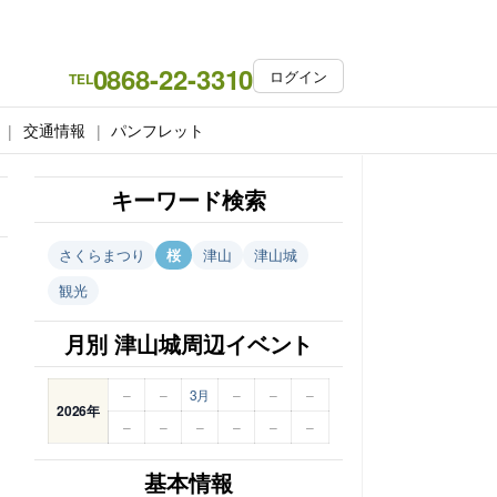
0868-22-3310
ログイン
TEL
交通情報
パンフレット
キーワード検索
さくらまつり
桜
津山
津山城
観光
月別 津山城周辺イベント
–
–
3月
–
–
–
2026年
–
–
–
–
–
–
基本情報