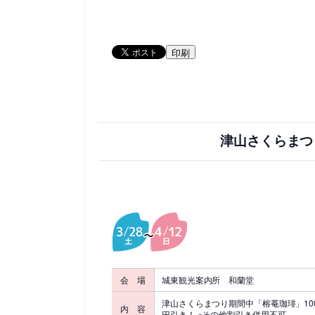
印刷
津山さくらまつ
会 場
城東観光案内所 和蘭堂
津山さくらまつり期間中「榕菴珈琲」10
内 容
円引き！ ※その他割引き併用不可