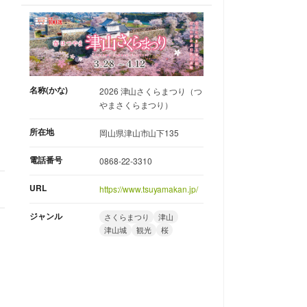
名称(かな)
2026 津山さくらまつり（つ
やまさくらまつり）
所在地
岡山県津山市山下135
電話番号
0868-22-3310
URL
https://www.tsuyamakan.jp/
ジャンル
さくらまつり
津山
津山城
観光
桜