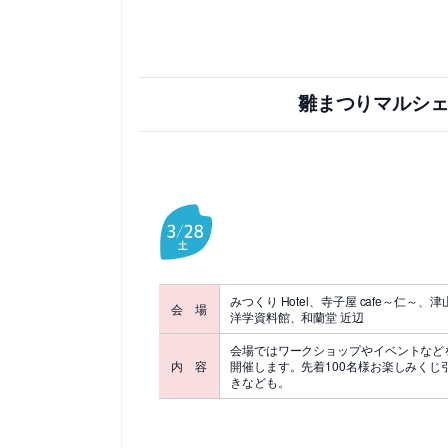
雛まつりマルシェ
みつくり Hotel、寺子屋 cafe～仁～、津
会 場
洋学資料館、和蘭堂 近辺
会場ではワークショップやイベントなど
内 容
開催します。先着100名様お楽しみくじ
きなども。