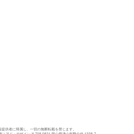
報提供者に帰属し、一切の無断転載を禁じます。
アド・デザイン 〒708-0821 岡山県津山市野介代 1338-7