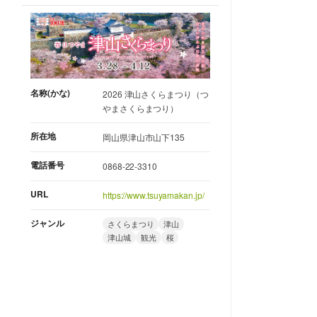
名称(かな)
2026 津山さくらまつり（つ
やまさくらまつり）
所在地
岡山県津山市山下135
電話番号
0868-22-3310
URL
https://www.tsuyamakan.jp/
ジャンル
さくらまつり
津山
津山城
観光
桜