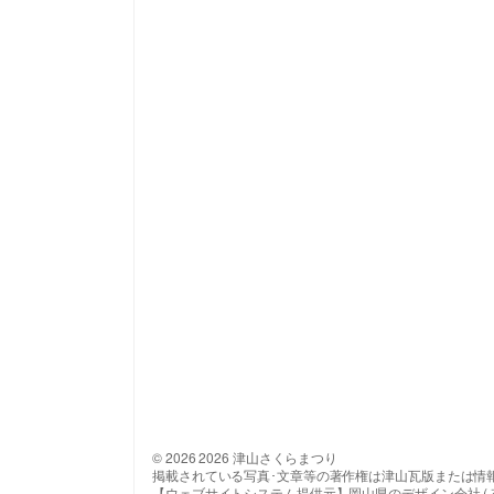
© 2026 2026 津山さくらまつり
掲載されている写真･文章等の著作権は津山瓦版または情
【ウェブサイトシステム提供元】岡山県のデザイン会社 ( 有 ) 