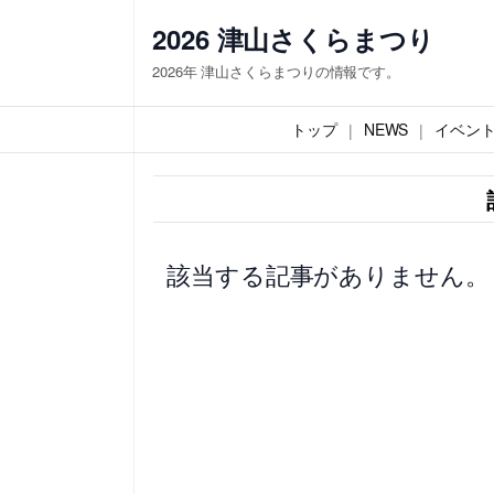
内
2026 津山さくらまつり
容
2026年 津山さくらまつりの情報です。
を
ス
トップ
NEWS
イベン
キ
ッ
プ
該当する記事がありません。