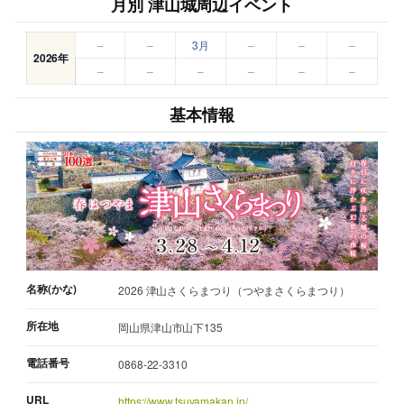
月別 津山城周辺イベント
–
–
3月
–
–
–
2026年
–
–
–
–
–
–
基本情報
名称(かな)
2026 津山さくらまつり（つやまさくらまつり）
所在地
岡山県津山市山下135
電話番号
0868-22-3310
URL
https://www.tsuyamakan.jp/