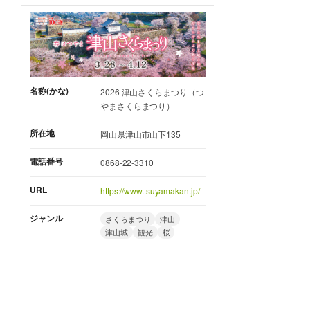
名称(かな)
2026 津山さくらまつり（つ
やまさくらまつり）
所在地
岡山県津山市山下135
電話番号
0868-22-3310
URL
https://www.tsuyamakan.jp/
ジャンル
さくらまつり
津山
津山城
観光
桜