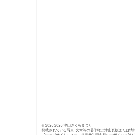
© 2026 2026 津山さくらまつり
掲載されている写真･文章等の著作権は津山瓦版または情
【ウェブサイトシステム提供元】岡山県のデザイン会社 ( 有 ) 