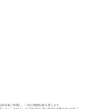
報提供者に帰属し、一切の無断転載を禁じます。
アド・デザイン 〒708-0821 岡山県津山市野介代 1338-7