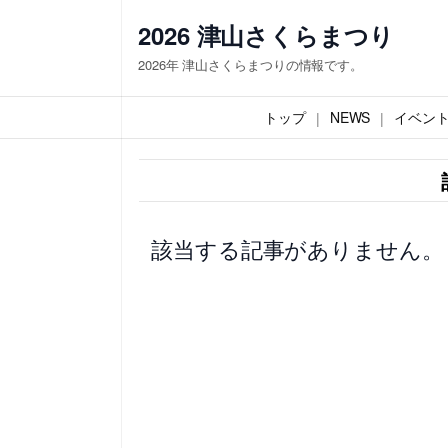
内
2026 津山さくらまつり
容
2026年 津山さくらまつりの情報です。
を
ス
トップ
NEWS
イベン
キ
ッ
プ
該当する記事がありません。