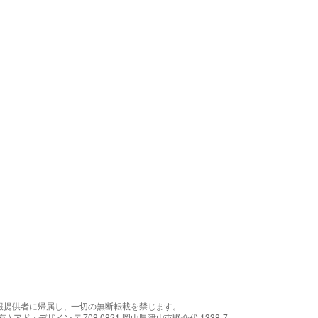
報提供者に帰属し、一切の無断転載を禁じます。
アド・デザイン 〒708-0821 岡山県津山市野介代 1338-7