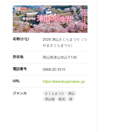
名称(かな)
2026 津山さくらまつり（つ
やまさくらまつり）
所在地
岡山県津山市山下135
電話番号
0868-22-3310
URL
https://www.tsuyamakan.jp/
ジャンル
さくらまつり
津山
津山城
観光
桜