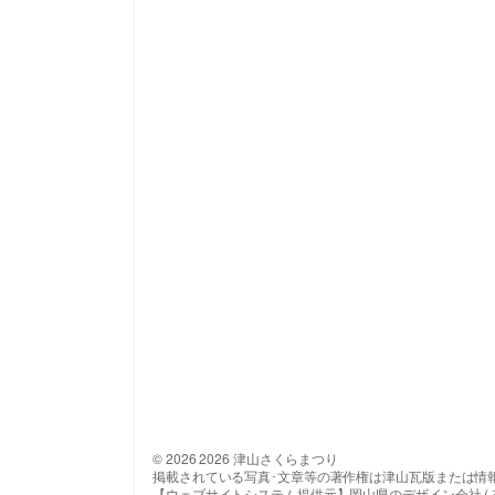
© 2026 2026 津山さくらまつり
掲載されている写真･文章等の著作権は津山瓦版または情
【ウェブサイトシステム提供元】岡山県のデザイン会社 ( 有 ) 