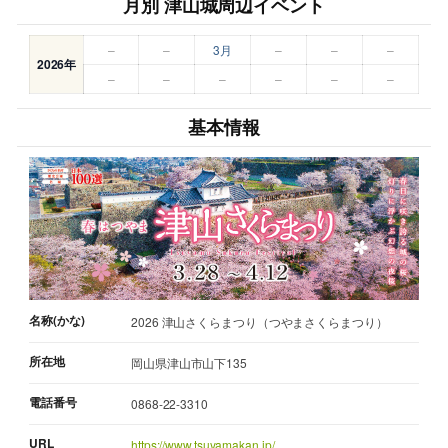
月別 津山城周辺イベント
–
–
3月
–
–
–
2026年
–
–
–
–
–
–
基本情報
名称(かな)
2026 津山さくらまつり（つやまさくらまつり）
所在地
岡山県津山市山下135
電話番号
0868-22-3310
URL
https://www.tsuyamakan.jp/