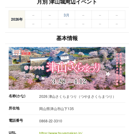
月別 津山城周辺イベント
–
–
3月
–
–
–
2026年
–
–
–
–
–
–
基本情報
名称(かな)
2026 津山さくらまつり（つやまさくらまつり）
所在地
岡山県津山市山下135
電話番号
0868-22-3310
URL
https://www.tsuyamakan.jp/