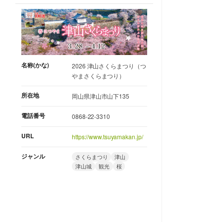
名称(かな)
2026 津山さくらまつり（つ
やまさくらまつり）
所在地
岡山県津山市山下135
電話番号
0868-22-3310
URL
https://www.tsuyamakan.jp/
ジャンル
さくらまつり
津山
津山城
観光
桜