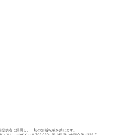
報提供者に帰属し、一切の無断転載を禁じます。
アド・デザイン 〒708-0821 岡山県津山市野介代 1338-7