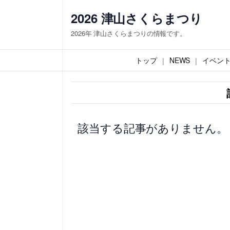
内
2026 津山さくらまつり
容
2026年 津山さくらまつりの情報です。
を
ス
トップ
NEWS
イベン
キ
ッ
プ
該当する記事がありません。