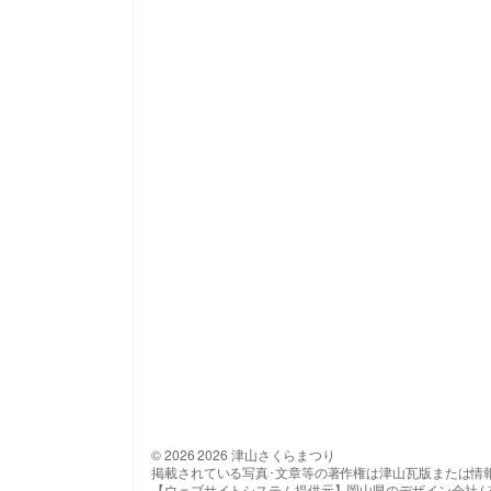
© 2026 2026 津山さくらまつり
掲載されている写真･文章等の著作権は津山瓦版または情
【ウェブサイトシステム提供元】岡山県のデザイン会社 ( 有 ) 